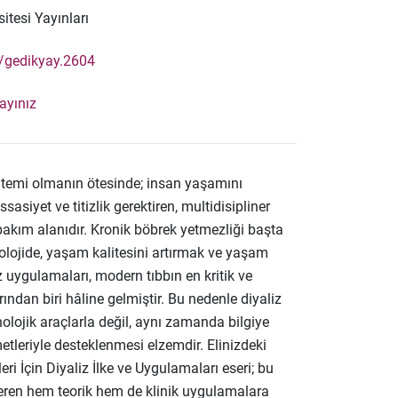
itesi Yayınları
0/gedikyay.2604
layınız
öntemi olmanın ötesinde; insan yaşamını
siyet ve titizlik gerektiren, multidisipliner
r bakım alanıdır. Kronik böbrek yetmezliği başta
olojide, yaşam kalitesini artırmak ve yaşam
 uygulamaları, modern tıbbın en kritik ve
dan biri hâline gelmiştir. Bu nedenle diyaliz
olojik araçlarla değil, aynı zamanda bilgiye
etleriyle desteklenmesi elzemdir. Elinizdeki
eri İçin Diyaliz İlke ve Uygulamaları eseri; bu
eren hem teorik hem de klinik uygulamalara