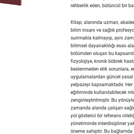
rehberlik eden, bütüncül bir ba
Kitap; alanında uzman, akadem
bilim insanı ve sağlık profesyo
sunmakla kalmayıp, aynı zaman
bilimsel dayanaklılığı esas ala
bölümden oluşan bu kapsamlı e
fizyolojiye, kronik böbrek hasta
beslenmeden etik sorunlara, 
uygulamalardan güncel yasal 
yelpazeyi kapsamaktadır. Her b
eğitiminde kullanılabilecek nite
zenginleştirilmiştir. Bu yönüyle
zamanda alanda çalışan sağlı
yol gösterici bir referans nitel
yönetiminde interdisipliner ya
öneme sahiptir. Bu bağlamda ki