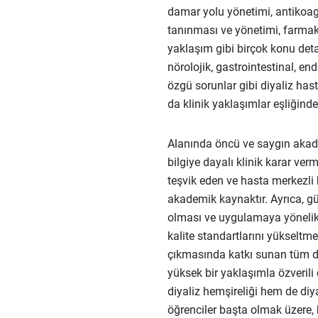
damar yolu yönetimi, antikoag
tanınması ve yönetimi, farmako
yaklaşım gibi birçok konu deta
nörolojik, gastrointestinal, end
özgü sorunlar gibi diyaliz hast
da klinik yaklaşımlar eşliğind
Alanında öncü ve saygın akade
bilgiye dayalı klinik karar ver
teşvik eden ve hasta merkezli
akademik kaynaktır. Ayrıca, gü
olması ve uygulamaya yönelik
kalite standartlarını yükseltm
çıkmasında katkı sunan tüm de
yüksek bir yaklaşımla özverili 
diyaliz hemşireliği hem de diy
öğrenciler başta olmak üzere,