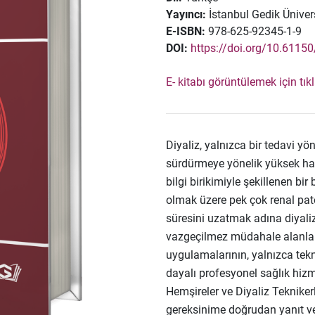
Yayıncı:
İstanbul Gedik Ünivers
E-ISBN:
978-625-92345-1-9
DOI:
https://doi.org/10.6115
E- kitabı görüntülemek için tık
Diyaliz, yalnızca bir tedavi y
sürdürmeye yönelik yüksek hassa
bilgi birikimiyle şekillenen bi
olmak üzere pek çok renal pat
süresini uzatmak adına diyaliz
vazgeçilmez müdahale alanların
uygulamalarının, yalnızca tekn
dayalı profesyonel sağlık hizm
Hemşireler ve Diyaliz Teknikerl
gereksinime doğrudan yanıt v