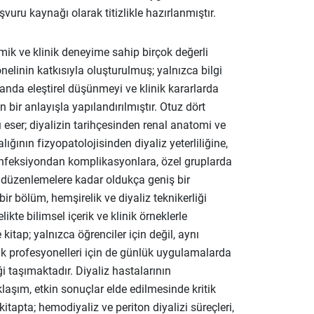
şvuru kaynağı olarak titizlikle hazırlanmıştır.
ik ve klinik deneyime sahip birçok değerli
nelinin katkısıyla oluşturulmuş; yalnızca bilgi
da eleştirel düşünmeyi ve klinik kararlarda
n bir anlayışla yapılandırılmıştır. Otuz dört
ser; diyalizin tarihçesinden renal anatomi ve
lığının fizyopatolojisinden diyaliz yeterliliğine,
enfeksiyondan komplikasyonlara, özel gruplarda
düzenlemelere kadar oldukça geniş bir
ir bölüm, hemşirelik ve diyaliz teknikerliği
likte bilimsel içerik ve klinik örneklerle
 kitap; yalnızca öğrenciler için değil, aynı
k profesyonelleri için de günlük uygulamalarda
iği taşımaktadır. Diyaliz hastalarının
klaşım, etkin sonuçlar elde edilmesinde kritik
tapta; hemodiyaliz ve periton diyalizi süreçleri,