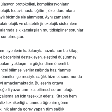
ülasyon protokolleri, komplikasyonların
lojik tedavi, hasta eğitimi, özel durumlara
ylı biçimde ele alınmıştır. Aynı zamanda
okrinolojik ve obstetrik-jinekolojik sistemlere
alarında sık karşılaşılan multidisipliner sorunlar
e sunulmuştur.
misyenlerin katkılarıyla hazırlanan bu kitap,
me becerisini destekleyen, eleştirel düşünmeyi
 bakım yaklaşımını güçlendiren önemli bir
ncel bilimsel veriler ışığında hazırlanmış
 öneriler içermesiyle sağlık hizmet sunumunda
eyi amaçlamaktadır. Bu eserin ortaya
ğerli yazarlarımıza, bilimsel sorumluluğu
çalışmaları için teşekkür ederiz. Kitabın hem
aliz teknikerliği alanında öğrenim gören
 klinik alanda görev yapan tüm sağlık